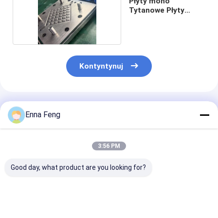
Płyty mono
Tytanowe Płyty
dwubiegunowe
Kontyntynuj
Polecane Produkty
Enna Feng
3:56 PM
Good day, what product are you looking for?
Tytanowa filcowa
Tytanowy drut
Generator
powłoka platynowa
taśmowy MMO do
podchlorynu s