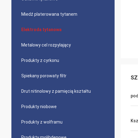
Miedź platerowana tytanem
Elektroda tytanowa
Metalowy cel rozpylający
Produkty z cyrkonu
Spiekany porowaty filtr
SZ
Drut nitinolowy z pamięcią kształtu
pod
Produkty niobowe
Ksz
Produkty z wolframu
Produkty molibdenowe