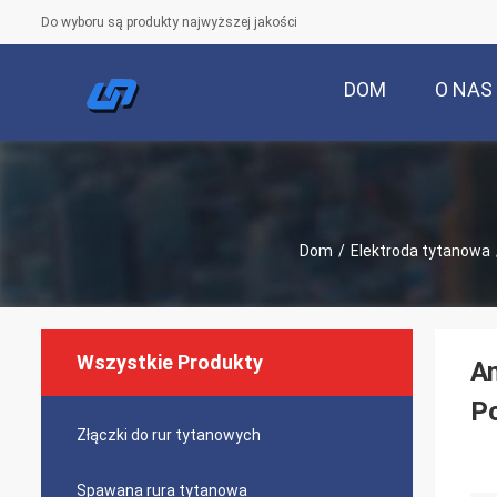
Do wyboru są produkty najwyższej jakości
DOM
O NAS
Dom
/
Elektroda tytanowa
Wszystkie Produkty
A
P
Złączki do rur tytanowych
Spawana rura tytanowa