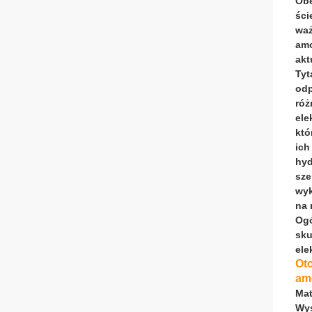
Obe
ści
waż
amo
akt
Tyt
odp
róż
ele
któ
ich
hyd
sze
wyk
na 
Ogó
sku
ele
Ot
am
Mat
Wys