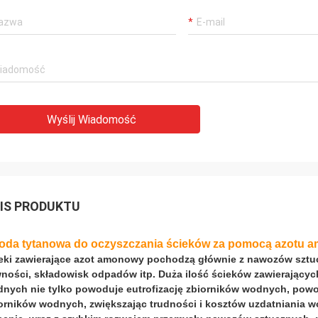
Wyślij Wiadomość
IS PRODUKTU
oda tytanowa do oczyszczania ścieków za pomocą azotu
eki zawierające azot amonowy pochodzą głównie z nawozów sztu
ności, składowisk odpadów itp. Duża ilość ścieków zawierając
nych nie tylko powoduje eutrofizację zbiorników wodnych, pow
orników wodnych, zwiększając trudności i kosztów uzdatniania w