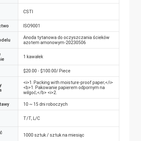
CSTI
ctwo
ISO9001
Anoda tytanowa do oczyszczania ścieków
odelu
azotem amonowym-20230506
e
1 kawałek
ie
$20.00 - $100.00/ Piece
<i>1. Packing with moisture-proof paper;</i>
y
<b>1. Pakowanie papierem odpornym na
a
wilgoć;</b> <i>2.
tawy
10 ~ 15 dni roboczych
T/T, L/C
ć
1000 sztuk / sztuk na miesiąc