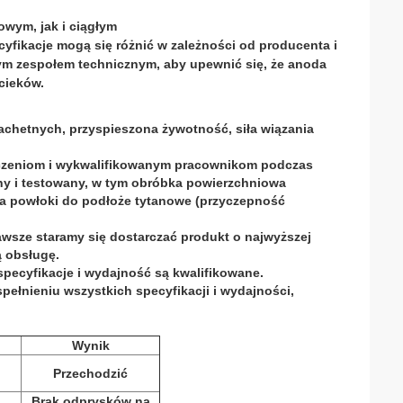
wym, jak i ciągłym
cyfikacje mogą się różnić w zależności od producenta i
ym zespołem technicznym, aby upewnić się, że anoda
cieków.
lachetnych, przyspieszona żywotność, siła wiązania
adczeniom i wykwalifikowanym pracownikom podczas
ny i testowany, w tym obróbka powierzchniowa
nia powłoki do podłoże tytanowe (przyczepność
zawsze staramy się dostarczać produkt o najwyższej
ą obsługę.
specyfikacje i wydajność są kwalifikowane.
spełnieniu wszystkich specyfikacji i wydajności,
Wynik
Przechodzić
Brak odprysków na