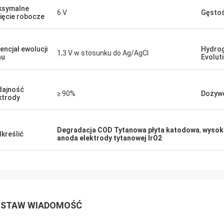
ksymalne
6 V
Gęstoś
ięcie robocze
encjał ewolucji
Hydro
1,3 V w stosunku do Ag/AgCl
nu
Evolut
ajność
≥ 90%
Dożywo
ktrody
Degradacja COD Tytanowa płyta katodowa
,
wysok
kreślić
anoda elektrody tytanowej IrO2
STAW WIADOMOŚĆ