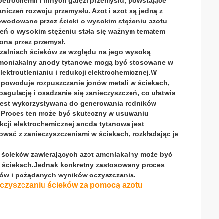
trochemii i innych gałęzi przemysłu, powstające
niczeń rozwoju przemysłu. Azot i azot są jedną z
owodowane przez ścieki o wysokim stężeniu azotu
eń o wysokim stężeniu stała się ważnym tematem
ona przez przemysł.
zalniach ścieków ze względu na jego wysoką
 amoniakalny anody tytanowe mogą być stosowane w
ektroutlenianiu i redukcji elektrochemicznej.W
co powoduje rozpuszczanie jonów metali w ściekach,
agulację i osadzanie się zanieczyszczeń, co ułatwia
 jest wykorzystywana do generowania rodników
h.Proces ten może być skuteczny w usuwaniu
cji elektrochemicznej anoda tytanowa jest
ać z zanieczyszczeniami w ściekach, rozkładając je
u ścieków zawierających azot amoniakalny może być
w ściekach.Jednak konkretny zastosowany proces
eków i pożądanych wyników oczyszczania.
oczyszczaniu ścieków za pomocą azotu