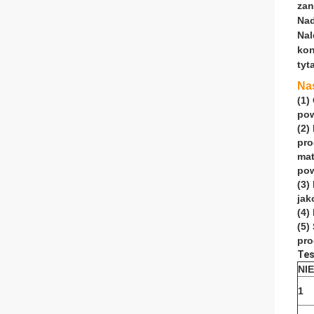
zan
Nad
Nal
kon
tyt
Nas
(1)
pow
(2)
pro
mat
pow
(3)
jak
(4)
(5)
pro
Tes
NIE
1