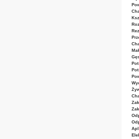
Pow
Cha
Ksz
Roz
Rez
Prz
Cha
Mak
Gęs
Pot
Pot
Pow
Wyd
Żyw
Cha
Zak
Zak
Odp
Odp
Apl
Ele