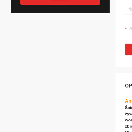
OP
An
Ści
żyw
wod
zbi