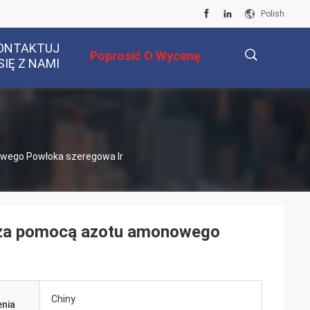
Polish
ONTAKTUJ
Poprosić O Wycenę
SIĘ Z NAMI
描
wego Powłoka szeregowa Ir
述
 za pomocą azotu amonowego
Chiny
nia