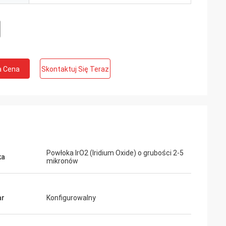
a Cena
Skontaktuj Się Teraz
Powłoka IrO2 (Iridium Oxide) o grubości 2-5
ka
mikronów
ar
Konfigurowalny