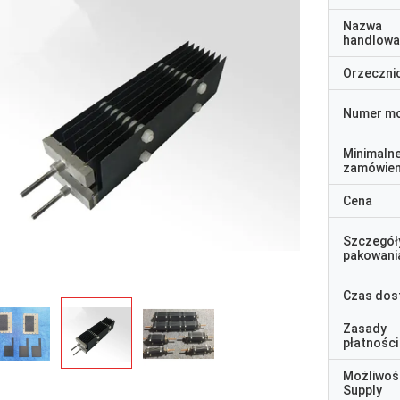
Nazwa
handlowa
Orzeczni
Numer m
Minimaln
zamówien
Cena
Szczegół
pakowani
Czas dos
Zasady
płatności
Możliwoś
Supply