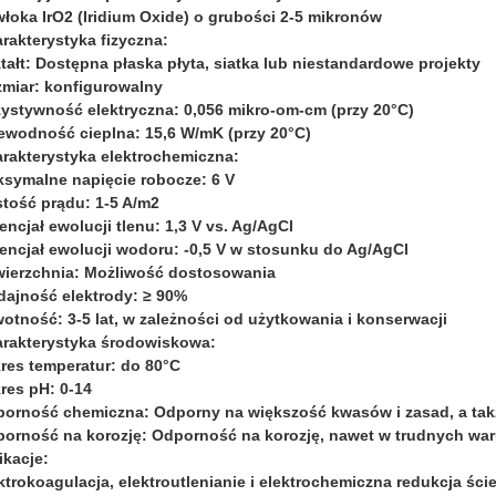
łoka IrO2 (Iridium Oxide) o grubości 2-5 mikronów
rakterystyka fizyczna:
tałt: Dostępna płaska płyta, siatka lub niestandardowe projekty
miar: konfigurowalny
ystywność elektryczna: 0,056 mikro-om-cm (przy 20°C)
ewodność cieplna: 15,6 W/mK (przy 20°C)
rakterystyka elektrochemiczna:
symalne napięcie robocze: 6 V
tość prądu: 1-5 A/m2
encjał ewolucji tlenu: 1,3 V vs. Ag/AgCl
encjał ewolucji wodoru: -0,5 V w stosunku do Ag/AgCl
ierzchnia: Możliwość dostosowania
ajność elektrody: ≥ 90%
otność: 3-5 lat, w zależności od użytkowania i konserwacji
rakterystyka środowiskowa:
res temperatur: do 80°C
res pH: 0-14
orność chemiczna: Odporny na większość kwasów i zasad, a tak
orność na korozję: Odporność na korozję, nawet w trudnych wa
ikacje:
ktrokoagulacja, elektroutlenianie i elektrochemiczna redukcja śc