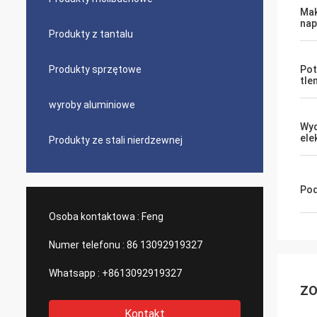
Ma
nap
Produkty z tantalu
Produkty sprzętowe
Pot
tle
wyroby aluminiowe
Wyd
ele
Produkty ze stali nierdzewnej
Pod
Osoba kontaktowa :
Feng
Numer telefonu :
86 13092919327
Whatsapp :
+8613092919327
ZO
Kontakt