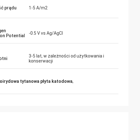
ć prądu
1-5 A/m2
gen
-0.5 V vs Ag/AgCl
ion Potential
3-5 lat, w zależności od użytkowania i
tni
konserwacji
oirydowa tytanowa płyta katodowa
,