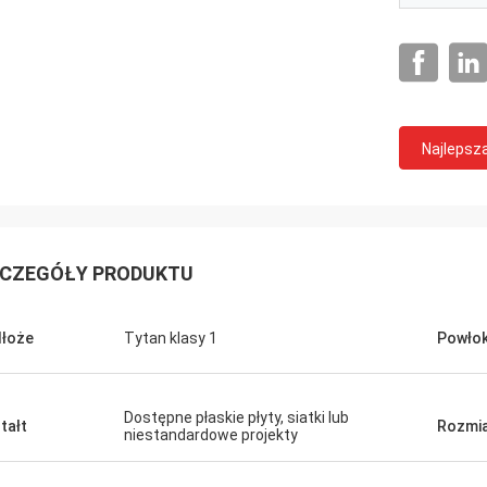
Najlepsz
CZEGÓŁY PRODUKTU
łoże
Tytan klasy 1
Powło
Dostępne płaskie płyty, siatki lub
tałt
Rozmi
niestandardowe projekty