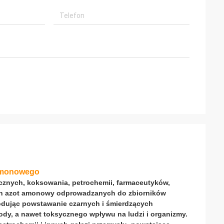
 amonowego
cznych, koksowania, petrochemii, farmaceutyków,
ych azot amonowy odprowadzanych do zbiorników
odując powstawanie czarnych i śmierdzących
ody, a nawet toksycznego wpływu na ludzi i organizmy.