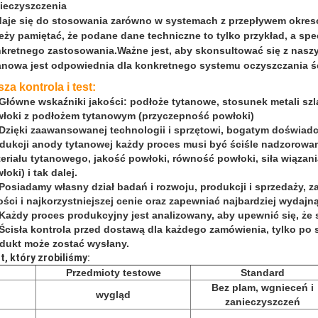
ieczyszczenia
aje się do stosowania zarówno w systemach z przepływem okreso
eży pamiętać, że podane dane techniczne to tylko przykład, a spe
kretnego zastosowania.Ważne jest, aby skonsultować się z nasz
anowa jest odpowiednia dla konkretnego systemu oczyszczania ś
za kontrola i test:
 Główne wskaźniki jakości: podłoże tytanowe, stosunek metali sz
łoki z podłożem tytanowym (przyczepność powłoki)
 Dzięki zaawansowanej technologii i sprzętowi, bogatym doświ
dukcji anody tytanowej każdy proces musi być ściśle nadzorowa
eriału tytanowego, jakość powłoki, równość powłoki, siła wiąza
łoki) i tak dalej.
 Posiadamy własny dział badań i rozwoju, produkcji i sprzedaży, 
ości i najkorzystniejszej cenie oraz zapewniać najbardziej wydajn
 Każdy proces produkcyjny jest analizowany, aby upewnić się, że 
 Ścisła kontrola przed dostawą dla każdego zamówienia, tylko po 
dukt może zostać wysłany.
t, który zrobiliśmy:
Przedmioty testowe
Standard
Bez plam, wgnieceń i
wygląd
zanieczyszczeń