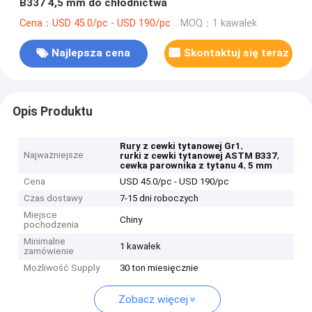
B337 4,5 mm do chłodnictwa
Cena：USD 45.0/pc - USD 190/pc
MOQ：1 kawałek
Najlepsza cena
Skontaktuj się teraz
Opis Produktu
,
Rury z cewki tytanowej Gr1
Najważniejsze
,
rurki z cewki tytanowej ASTM B337
,
cewka parownika z tytanu 4
5 mm
Cena
USD 45.0/pc - USD 190/pc
Czas dostawy
7-15 dni roboczych
Miejsce
Chiny
pochodzenia
Minimalne
1 kawałek
zamówienie
Możliwość Supply
30 ton miesięcznie
Zobacz więcej