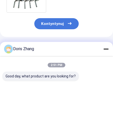
Kontyntynuj
Polecane Produkty
Doris Zhang
2:51 PM
Good day, what product are you looking for?
Wymiennik ciepła z
Tytanowe cewki
Zastosowana 
cewki tytanowej o
spiralne parownik
tytanowa do o
wysokiej odporności
spiralny wymiennik
wody w wymie
na temperaturę dla
ciepła odsalanie
ciepła
przemysłu
wody morskiej
Najlepsza cena
Najlepsza cena
Najlepsza 