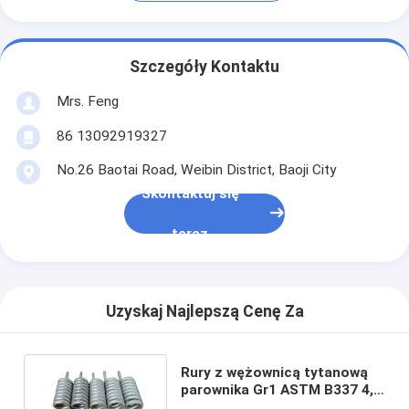
Szczegóły Kontaktu
Mrs. Feng
86 13092919327
No.26 Baotai Road, Weibin District, Baoji City
Skontaktuj się
teraz
Uzyskaj Najlepszą Cenę Za
Rury z wężownicą tytanową
parownika Gr1 ASTM B337 4,5
mm do chłodnictwa