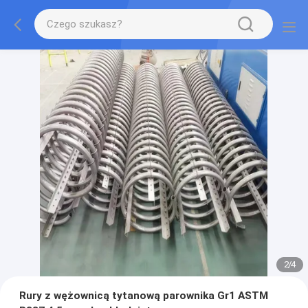
2
/
4
Rury z wężownicą tytanową parownika Gr1 ASTM