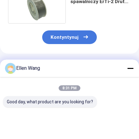
spawalniczy ErTi-2 Drut
kolisty AWS A5.16
Kontyntynuj
Polecane Produkty
Ellen Wang
8:31 PM
Good day, what product are you looking for?
AWS A5.16 ERTi-1
Płaski drut
Wyroby elektry
ERTi-7 2.0mm
nitinolowy ASTM
elektrotechni
2.4mm 3.2mm
F2063
Wyroby elektry