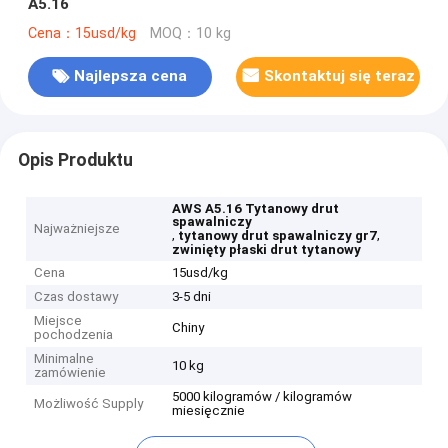
A5.16
Cena：15usd/kg
MOQ：10 kg
Najlepsza cena
Skontaktuj się teraz
Opis Produktu
AWS A5.16 Tytanowy drut
spawalniczy
Najważniejsze
,
,
tytanowy drut spawalniczy gr7
zwinięty płaski drut tytanowy
Cena
15usd/kg
Czas dostawy
3-5 dni
Miejsce
Chiny
pochodzenia
Minimalne
10 kg
zamówienie
5000 kilogramów / kilogramów
Możliwość Supply
miesięcznie