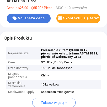
ASTM B381 Gr23
Cena：$25.00 - $65.00/ Piece
MOQ：10 kawałków
Najlepsza cena
Skontaktuj się teraz
Opis Produktu
,
Pierścienie kute z tytanu Gr12
Najważniejsze
,
pierścienie kute z tytanu ASTM B381
pierścień walcowany Gr23
Cena
$25.00 - $65.00/ Piece
Czas dostawy
15 ~ 20 dni roboczych
Miejsce
Chiny
pochodzenia
Minimalne
10 kawałków
zamówienie
Możliwość Supply
55 ton/ton miesięcznie
Zobacz więcej