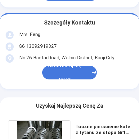
Szczegóły Kontaktu
Mrs. Feng
86 13092919327
No.26 Baotai Road, Weibin District, Baoji City
Skontaktuj się
teraz
Uzyskaj Najlepszą Cenę Za
Toczne pierścienie kute
z tytanu ze stopu Gr12
ASTM B381 Gr23