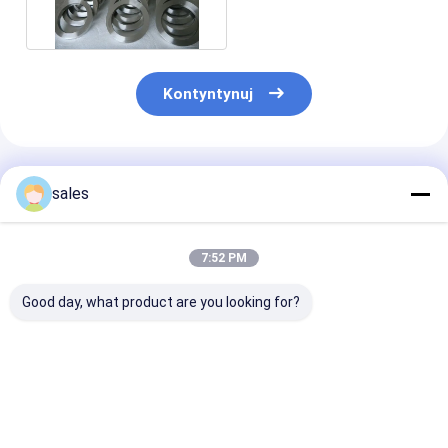
Kontyntynuj
Polecane Produkty
sales
7:52 PM
Good day, what product are you looking for?
Tytanowe śledzie do
Precyzyjne skrawane
Precyzyjne sk
namiotu TC4
elementy z tytanu
wykute ze sto
Wytrzymałe Lekkie
rozwiązania
tytanu
Kształt V Długość
specjalistyczne dla
zaprojektowan
240mm
zastosowań
celu spełnieni
Najlepsza cena
Najlepsza cena
Najlepsza 