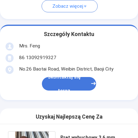
Zobacz więcej
Szczegóły Kontaktu
Mrs. Feng
86 13092919327
No.26 Baotai Road, Weibin District, Baoji City
Skontaktuj się
teraz
Uzyskaj Najlepszą Cenę Za
Pręt wybuchowy 3,6 mm