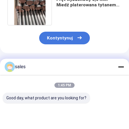
Miedź platerowana tytanem
ASTM B348 Nadprzewodnik
Kontyntynuj
Polecane Produkty
sales
1:45 PM
Good day, what product are you looking for?
Tytanowy pręt
Explosion Bonded
Tytanowo pokr
miedziany Explosion
Titanium Copper
miedziane prę
Bonded Titanium
Plate Miedziany pręt
stosowane w