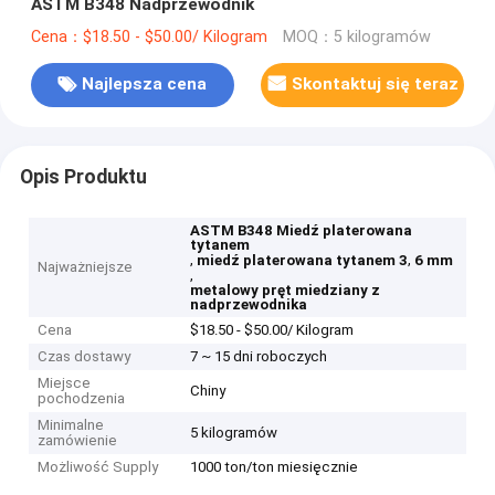
ASTM B348 Nadprzewodnik
Cena：$18.50 - $50.00/ Kilogram
MOQ：5 kilogramów
Najlepsza cena
Skontaktuj się teraz
Opis Produktu
ASTM B348 Miedź platerowana
tytanem
,
,
miedź platerowana tytanem 3
6 mm
Najważniejsze
,
metalowy pręt miedziany z
nadprzewodnika
Cena
$18.50 - $50.00/ Kilogram
Czas dostawy
7 ~ 15 dni roboczych
Miejsce
Chiny
pochodzenia
Minimalne
5 kilogramów
zamówienie
Możliwość Supply
1000 ton/ton miesięcznie