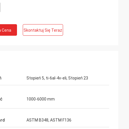
a Cena
Skontaktuj Się Teraz
ń
Stopień 5, ti-6al-4v-eli, Stopień 23
ść
1000-6000 mm
ard
ASTM B348, ASTM F136