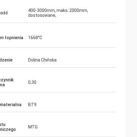
400-3000mm, maks. 2000mm,
kość
dostosowane,
m topnienia
1668°C
dzenie
Dolina Chińska
zynnik
0,30
ona
materialna
BT9
utu
MTG
niczego