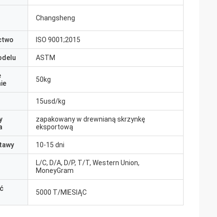
Changsheng
ctwo
ISO 9001;2015
odelu
ASTM
e
50kg
ie
15usd/kg
y
zapakowany w drewnianą skrzynkę
a
eksportową
tawy
10-15 dni
L/C, D/A, D/P, T/T, Western Union,
MoneyGram
ć
5000 T/MIESIĄC