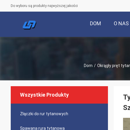
Do wyboru są produkty najwyższej jakości
DOM
O NAS
Dom
/
Okrągły pręt tyt
Wszystkie Produkty
T
S
Złączki do rur tytanowych
Spawana rura tytanowa