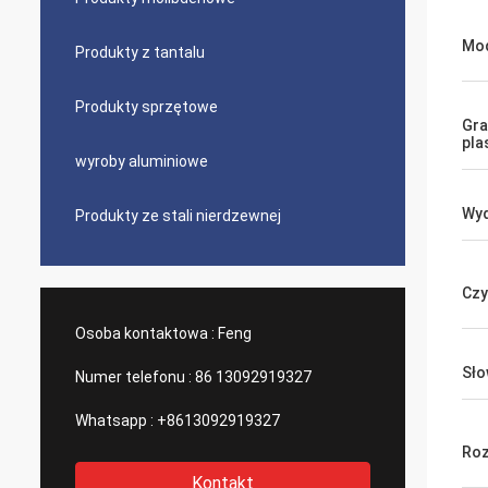
Mo
Produkty z tantalu
Produkty sprzętowe
Gra
pla
wyroby aluminiowe
Wyd
Produkty ze stali nierdzewnej
Czy
Osoba kontaktowa :
Feng
Sło
Numer telefonu :
86 13092919327
Whatsapp :
+8613092919327
Roz
Kontakt