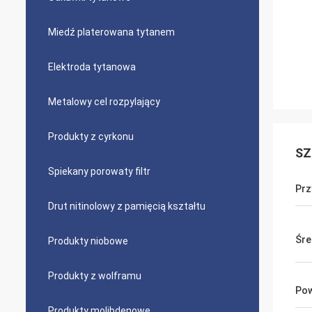
Miedź platerowana tytanem
Elektroda tytanowa
Metalowy cel rozpylający
Produkty z cyrkonu
SZ
Spiekany porowaty filtr
Prz
Drut nitinolowy z pamięcią kształtu
Śre
Produkty niobowe
Produkty z wolframu
Pow
Produkty molibdenowe