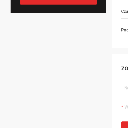
Cza
Pod
ZO