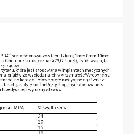
M B348 pręta tytanowa ze stopu tytanu, 3mm 8mm 10mm
China, pręta medyczna Gr23,Gr5 pręty, tytułowa pręta
przyrządów.
 tytanu, która jest stosowana w implantach medycznych,
 materiałów ze względu na ich wytrzymałośćWyroby te są
orności na korozję.Tytowe pręty medyczne są również
 takich jak płyty kostnePręty mogą być stosowane w
ortopedycznej i wymiany stawów.
ajności MPA
% wydłużenia
24
20
15
10