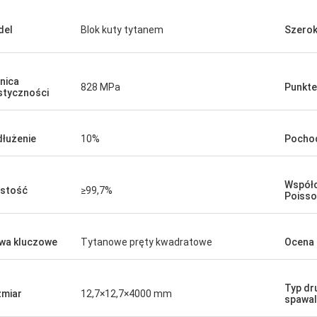
del
Blok kuty tytanem
Szero
nica
828 MPa
Punkte
styczności
łużenie
10%
Pocho
Współc
stość
≥99,7%
Poiss
wa kluczowe
Tytanowe pręty kwadratowe
Ocena 
Typ dr
miar
12,7×12,7×4000 mm
spawal