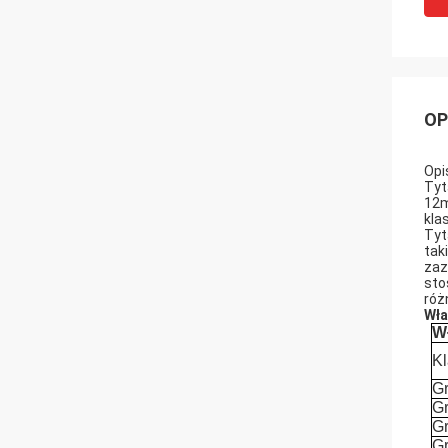
OP
Opi
Tyt
12m
kla
Tyt
tak
zaz
sto
róż
Wła
W
K
G
G
G
G