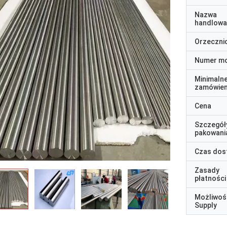
Nazwa
handlowa
Orzeczni
Numer m
Minimaln
zamówien
Cena
Szczegół
pakowani
Czas dos
Zasady
płatności
Możliwoś
Supply