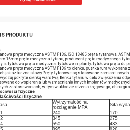
IS PRODUKTU
s
anowa pręta medyczna ASTM F136, ISO 13485 pręta tytanowa, AST
m 16mm pręta medyczna tytanu, producent pręta medycznego tytanu 
sy 5, tytułowa pręta medyczna, tytułowe implanty, tytułowa pręta do 
anowa pręta medyczna ASTM F136 to cienka, pustka rura wykonana z
ich jak sztuczne stawy.Pręty tytanowe są stosowane zamiast innych
wyczaj pokryte cienką warstwą tlenku tytanu w celu zwiększenia odp
sowane do wspierania lub wzmacniania innych implantów medycznych,
nych zastosowaniach, w tym w układzie rdzenia kręgowego, chirurgii 
ściwości fizyczne
łaściwości fizyczne
Wytrzymałość na
lasa
Siła wyd
rozciąganie MPA
r1
240
170
r2
345
275
r4
550
483
r5
895
828