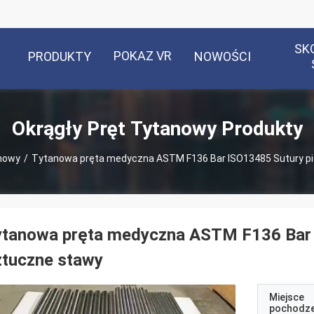
SK
POKAZ VR
PRODUKTY
NOWOŚCI
Okrągły Pręt Tytanowy Produkty
anowy
/
Tytanowa pręta medyczna ASTM F136 Bar ISO13485 Sutury p
ytanowa pręta medyczna ASTM F136 Bar 
ztuczne stawy
Miejsce
pochodze