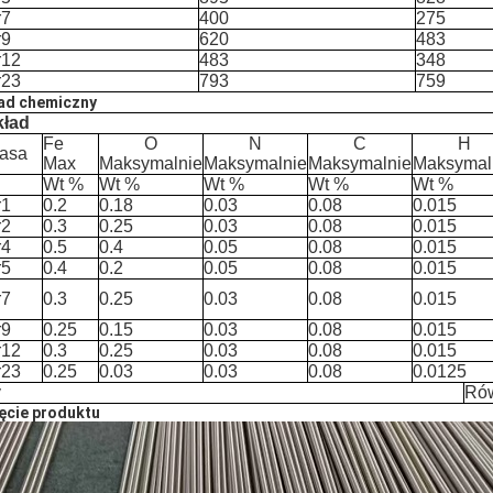
r7
400
275
r9
620
483
r12
483
348
r23
793
759
ad chemiczny
kład
Fe
O
N
C
H
lasa
Max
Maksymalnie
Maksymalnie
Maksymalnie
Maksymal
Wt %
Wt %
Wt %
Wt %
Wt %
r1
0.2
0.18
0.03
0.08
0.015
r2
0.3
0.25
0.03
0.08
0.015
r4
0.5
0.4
0.05
0.08
0.015
r5
0.4
0.2
0.05
0.08
0.015
r7
0.3
0.25
0.03
0.08
0.015
r9
0.25
0.15
0.03
0.08
0.015
r12
0.3
0.25
0.03
0.08
0.015
r23
0.25
0.03
0.03
0.08
0.0125
y
Ró
ęcie produktu