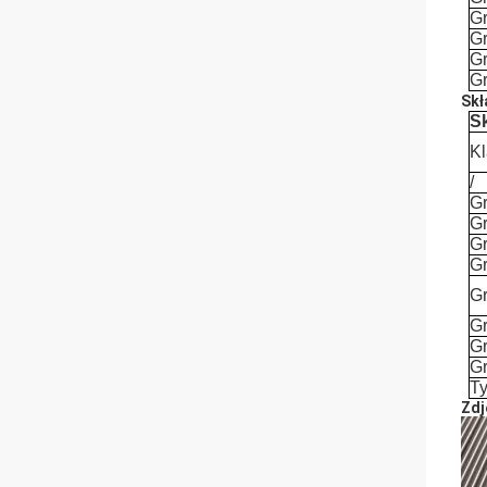
G
G
G
G
Skł
S
K
/
G
G
G
G
G
G
G
G
T
Zdj