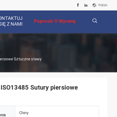
Polish
ONTAKTUJ
Poprosić O Wycenę
SIĘ Z NAMI
描
iersiowe Sztuczne stawy
述
ISO13485 Sutury piersiowe
Chiny
nia