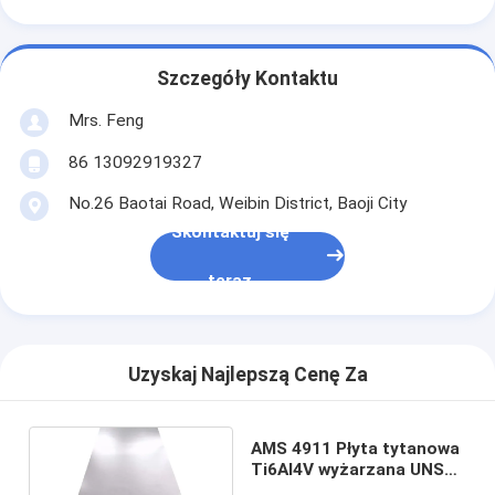
Szczegóły Kontaktu
Mrs. Feng
86 13092919327
No.26 Baotai Road, Weibin District, Baoji City
Skontaktuj się
teraz
Uzyskaj Najlepszą Cenę Za
AMS 4911 Płyta tytanowa
Ti6Al4V wyżarzana UNS
R56400