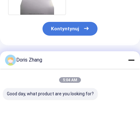
Kontyntynuj
Polecane Produkty
Doris Zhang
5:04 AM
Good day, what product are you looking for?
AMST B265
Tytanowa płyta
Wymiennik cie
Wymiennik ciepła z
wymiennika ciepła
płytki tytanow
blachy ze stopu
Blacha tytanowa do
Naczynia med
tytanu klasy 2 Ti 6al
wymiennika ciepła
pod ciśnienie
4v Gr5
ASTM B265
lotnicze
Najlepsza cena
Najlepsza cena
Najlepsza 