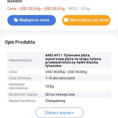
R56400
Cena：USD 35.0/kg - USD 55.0/kg
MOQ：10 kg
Najlepsza cena
Skontaktuj się teraz
Opis Produktu
,
AMS 4911 Tytanowa płyta
,
wyżarzona płyta ze stopu tytanu
Najważniejsze
przemysł lotniczy 6al4v blacha
tytanowa
Cena
USD 35.0/kg - USD 55.0/kg
Czas dostawy
7-15 dni roboczych
Minimalne
10 kg
zamówienie
Możliwość Supply
30 ton miesięcznie
Nazwa handlowa
Changsheng
Zobacz więcej