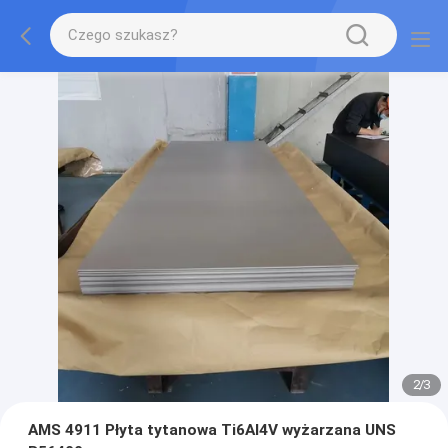
2
/
3
AMS 4911 Płyta tytanowa Ti6Al4V wyżarzana UNS