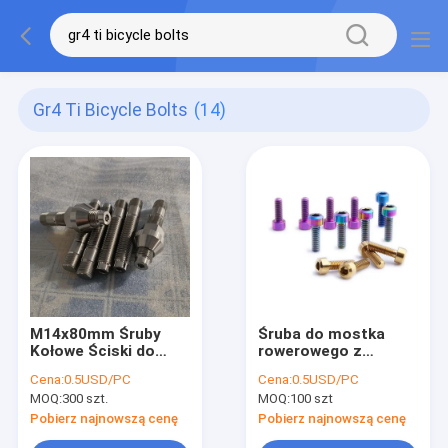
Gr4 Ti Bicycle Bolts
(14)
M14x80mm Śruby
Śruba do mostka
Kołowe Ściski do
rowerowego z
wyścigów
podkładką Tytan DIN
Cena:
0.5USD/PC
Cena:
0.5USD/PC
samochodowych
912
MOQ:
300 szt.
MOQ:
100 szt
Pobierz najnowszą cenę
Pobierz najnowszą cenę