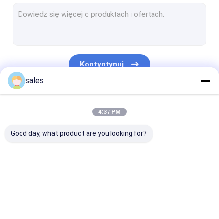
Tytanowy wymiennik ciepła
Rurki z cewki tytanowej
Arkusz ze stopu tytanu
Kontyntynuj
Łączniki tytanowe
sales
Tytanowy drut spawalniczy
Nasze Kategorie
4:37 PM
Okrągły pręt tytanowy
Good day, what product are you looking for?
Odkuwki tytanowe
Miedź platerowana tytanem
Elektroda tytanowa
Złączki do rur
Spawana rura
Kołnierz z rury
Metalowy cel rozpylający
tytanowych
tytanowa
tytanowej