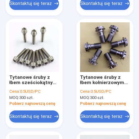
Skontaktuj się teraz
Skontaktuj się teraz
Tytanowe śruby z
Tytanowe śruby z
łbem sześciokątnym
łbem kołnierzowym
z łbem walcowym
śruby banjo
Cena:
0.5USD/PC
Cena:
0.5USD/PC
Tytanowa śruba 1.0
MOQ:
300 szt.
MOQ:
300 szt.
DIN912
Pobierz najnowszą cenę
Pobierz najnowszą cenę
Skontaktuj się teraz
Skontaktuj się teraz