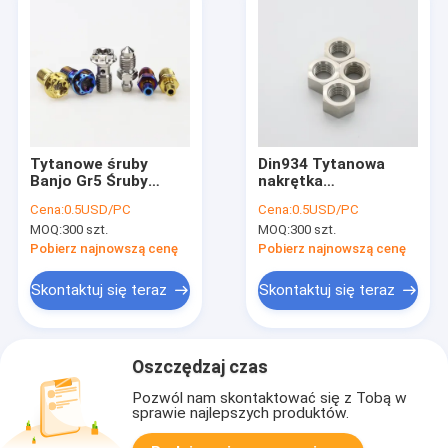
Tytanowe śruby
Din934 Tytanowa
Banjo Gr5 Śruby
nakrętka
hamulcowe Banjo ze
sześciokątna dla
Cena:
0.5USD/PC
Cena:
0.5USD/PC
stopu tytanu do
przemysłu i rowerów
MOQ:
300 szt.
MOQ:
300 szt.
motocykla
Pobierz najnowszą cenę
Pobierz najnowszą cenę
Skontaktuj się teraz
Skontaktuj się teraz
Oszczędzaj czas
Pozwól nam skontaktować się z Tobą w
sprawie najlepszych produktów.