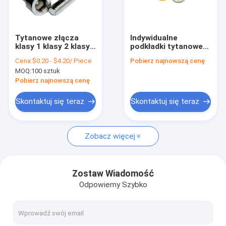
O nas
Wycieczka po fabryce
Tytanowe złącza
Indywidualne
klasy 1 klasy 2 klasy
podkładki tytanowe
Kontrola jakości
5 śruby i matice
gr5 do samochodów i
Cena:
$0.20 - $4.20/ Piece
Pobierz najnowszą cenę
przemysłowe
rowerów
MOQ:
100 sztuk
Skontaktuj się z nami
Pobierz najnowszą cenę
Poprosić o wycenę
Skontaktuj się teraz
Skontaktuj się teraz
Zobacz więcej
Złączki do rur tytanowych
Spawana rura tytanowa
Zostaw Wiadomość
Odpowiemy Szybko
Kołnierz z rury tytanowej
Bezszwowe rurki tytanowe