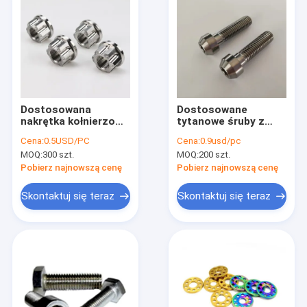
Dostosowana
Dostosowane
nakrętka kołnierzowa
tytanowe śruby z
z tytanu z 6
łbem gniazdowym
Cena:
0.5USD/PC
Cena:
0.9usd/pc
punktami do
Gr2 gr5 Torx do
MOQ:
300 szt.
MOQ:
200 szt.
modyfikacji rowerów
hamulca rowerowego
samochodowych
Pobierz najnowszą cenę
Pobierz najnowszą cenę
Skontaktuj się teraz
Skontaktuj się teraz
Dom
Produkty
Pokaz VR